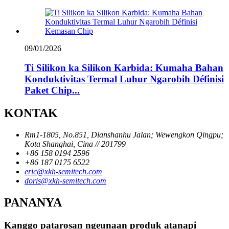
09/01/2026
Ti Silikon ka Silikon Karbida: Kumaha Bahan
Konduktivitas Termal Luhur Ngarobih Définisi
Paket Chip...
KONTAK
Rm1-1805, No.851, Dianshanhu Jalan; Wewengkon Qingpu;
Kota Shanghai, Cina // 201799
+86 158 0194 2596
+86 187 0175 6522
eric@xkh-semitech.com
doris@xkh-semitech.com
PANANYA
Kanggo patarosan ngeunaan produk atanapi