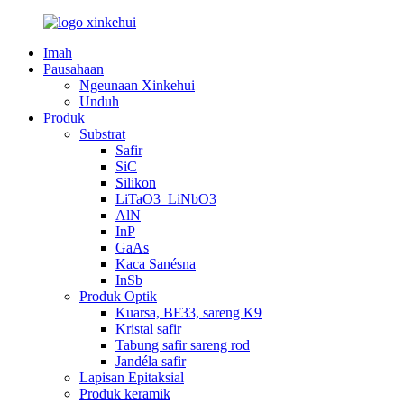
Imah
Pausahaan
Ngeunaan Xinkehui
Unduh
Produk
Substrat
Safir
SiC
Silikon
LiTaO3_LiNbO3
AlN
InP
GaAs
Kaca Sanésna
InSb
Produk Optik
Kuarsa, BF33, sareng K9
Kristal safir
Tabung safir sareng rod
Jandéla safir
Lapisan Epitaksial
Produk keramik