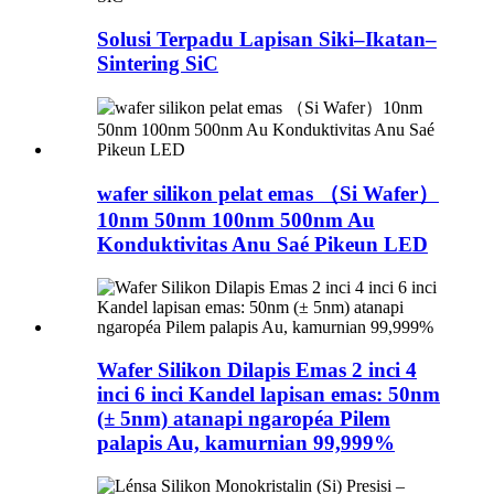
Solusi Terpadu Lapisan Siki–Ikatan–
Sintering SiC
wafer silikon pelat emas （Si Wafer）
10nm 50nm 100nm 500nm Au
Konduktivitas Anu Saé Pikeun LED
Wafer Silikon Dilapis Emas 2 inci 4
inci 6 inci Kandel lapisan emas: 50nm
(± 5nm) atanapi ngaropéa Pilem
palapis Au, kamurnian 99,999%