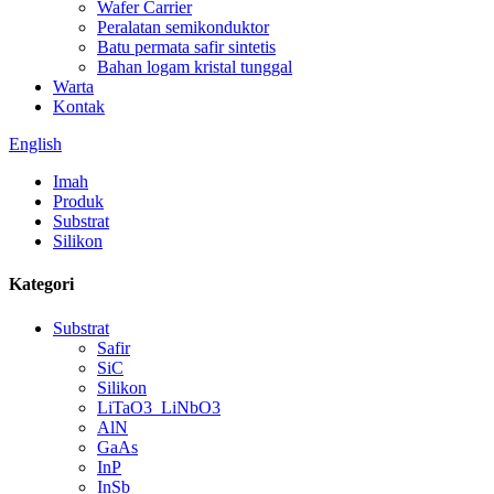
Wafer Carrier
Peralatan semikonduktor
Batu permata safir sintetis
Bahan logam kristal tunggal
Warta
Kontak
English
Imah
Produk
Substrat
Silikon
Kategori
Substrat
Safir
SiC
Silikon
LiTaO3_LiNbO3
AlN
GaAs
InP
InSb