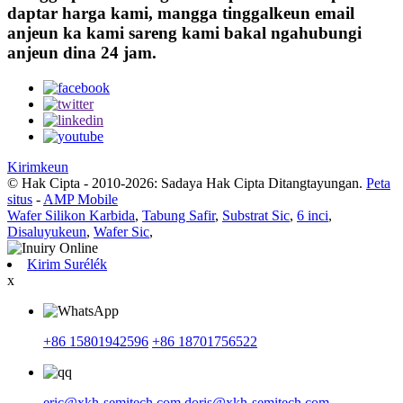
daptar harga kami, mangga tinggalkeun email
anjeun ka kami sareng kami bakal ngahubungi
anjeun dina 24 jam.
Kirimkeun
© Hak Cipta - 2010-2026: Sadaya Hak Cipta Ditangtayungan.
Peta
situs
-
AMP Mobile
Wafer Silikon Karbida
,
Tabung Safir
,
Substrat Sic
,
6 inci
,
Disaluyukeun
,
Wafer Sic
,
Kirim Surélék
x
+86 15801942596
+86 18701756522
eric@xkh-semitech.com
doris@xkh-semitech.com