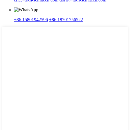
+86 15801942596
+86 18701756522